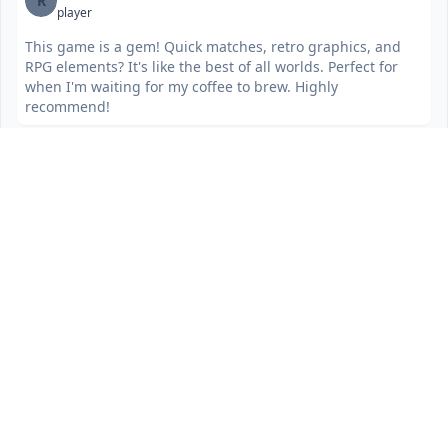
R
player
This game is a gem! Quick matches, retro graphics, and
RPG elements? It's like the best of all worlds. Perfect for
when I'm waiting for my coffee to brew. Highly
recommend!
Sir_LagAlot
S
player
Yo, Dragon Sweeper slaps! It's challenging but fun, and
those high score boards are calling my name. Time to
grind and become the ultimate dragon slayer!
CasualGamer_87
C
player
Finally, a game I can actually beat during my commute!
Dragon Sweeper is awesome. Easy to pick up, hard to put
down. Plus, who doesn't love a good dragon?
CodeWarrior_Zero