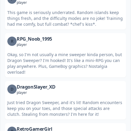
player
This game is seriously underrated. Random islands keep
things fresh, and the difficulty modes are no joke! Training
had me comfy, but full combat? *chef's kiss*.
RPG_Noob_1995
R
player
Okay, so I'm not usually a mine sweeper kinda person, but
Dragon Sweeper? I'm hooked! It's like a mini-RPG you can
play anywhere. Plus, GameBoy graphics? Nostalgia
overload!
DragonSlayer_XD
D
player
Just tried Dragon Sweeper, and it's lit! Random encounters
keep you on your toes, and those special attacks are
clutch. Stealing from monsters? I'm here for it!
RetroGamerGirl